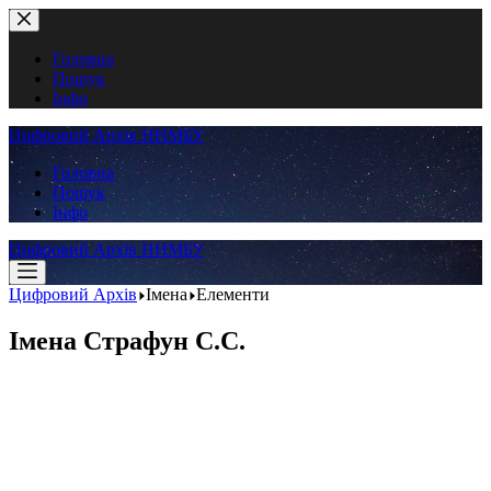
Перейти
до
вмісту
Головна
Пошук
Інфо
Цифровий Архів ННМБУ
Головна
Пошук
Інфо
Цифровий Архів ННМБУ
Цифровий Архів
Імена
Елементи
Імена
Страфун С.С.