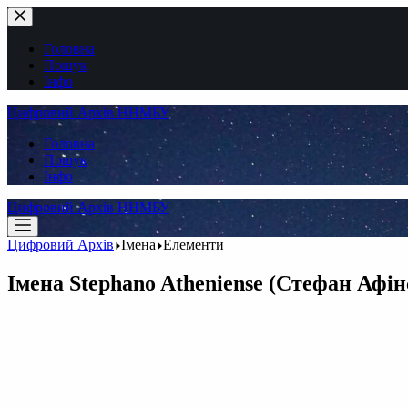
Перейти
до
вмісту
Головна
Пошук
Інфо
Цифровий Архів ННМБУ
Головна
Пошук
Інфо
Цифровий Архів ННМБУ
Цифровий Архів
Імена
Елементи
Імена
Stephano Atheniense (Стефан Афі