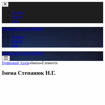
Перейти
до
вмісту
Головна
Пошук
Інфо
Цифровий Архів ННМБУ
Головна
Пошук
Інфо
Цифровий Архів ННМБУ
Цифровий Архів
Імена
Елементи
Імена
Степанюк Н.Г.