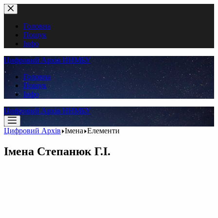
Перейти
до
вмісту
Головна
Пошук
Інфо
Цифровий Архів ННМБУ
Головна
Пошук
Інфо
Цифровий Архів ННМБУ
Цифровий Архів
Імена
Елементи
Імена
Степанюк Г.І.