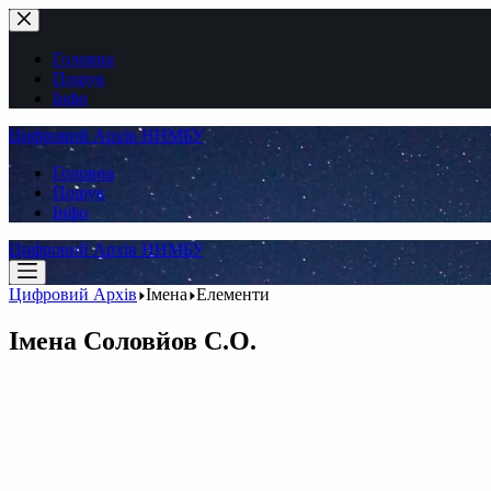
Перейти
до
вмісту
Головна
Пошук
Інфо
Цифровий Архів ННМБУ
Головна
Пошук
Інфо
Цифровий Архів ННМБУ
Цифровий Архів
Імена
Елементи
Імена
Соловйов С.О.