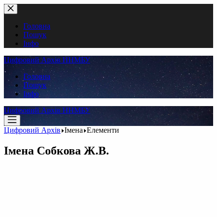
Перейти
до
вмісту
Головна
Пошук
Інфо
Цифровий Архів ННМБУ
Головна
Пошук
Інфо
Цифровий Архів ННМБУ
Цифровий Архів
Імена
Елементи
Імена
Собкова Ж.В.