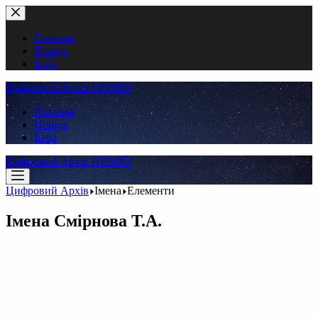
Перейти
до
вмісту
Головна
Пошук
Інфо
Цифровий Архів ННМБУ
Головна
Пошук
Інфо
Цифровий Архів ННМБУ
Цифровий Архів
Імена
Елементи
Імена
Смірнова Т.А.