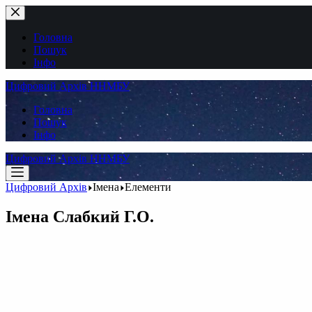
Перейти
до
вмісту
Головна
Пошук
Інфо
Цифровий Архів ННМБУ
Головна
Пошук
Інфо
Цифровий Архів ННМБУ
Цифровий Архів
Імена
Елементи
Імена
Слабкий Г.О.