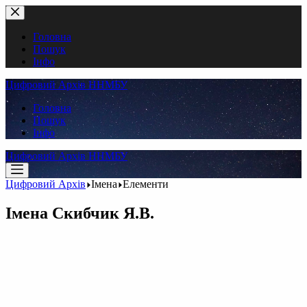
Перейти
до
вмісту
Головна
Пошук
Інфо
Цифровий Архів ННМБУ
Головна
Пошук
Інфо
Цифровий Архів ННМБУ
Цифровий Архів
Імена
Елементи
Імена
Скибчик Я.В.