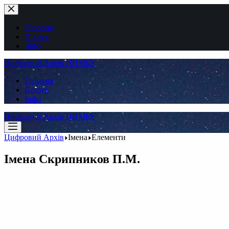
Перейти
до
вмісту
Головна
Пошук
Інфо
Цифровий Архів ННМБУ
Головна
Пошук
Інфо
Цифровий Архів ННМБУ
Цифровий Архів
Імена
Елементи
Імена
Скрипников П.М.