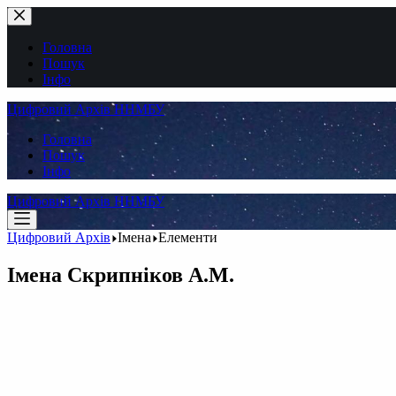
Перейти
до
вмісту
Головна
Пошук
Інфо
Цифровий Архів ННМБУ
Головна
Пошук
Інфо
Цифровий Архів ННМБУ
Цифровий Архів
Імена
Елементи
Імена
Скрипніков А.М.