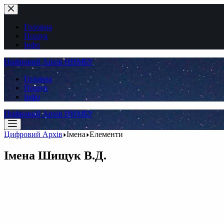
Перейти
до
вмісту
Головна
Пошук
Інфо
Цифровий Архів ННМБУ
Головна
Пошук
Інфо
Цифровий Архів ННМБУ
Цифровий Архів
Імена
Елементи
Імена
Шищук В.Д.