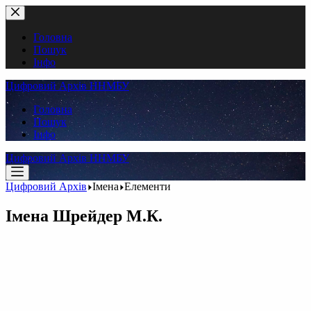
Перейти
до
вмісту
Головна
Пошук
Інфо
Цифровий Архів ННМБУ
Головна
Пошук
Інфо
Цифровий Архів ННМБУ
Цифровий Архів
Імена
Елементи
Імена
Шрейдер М.К.