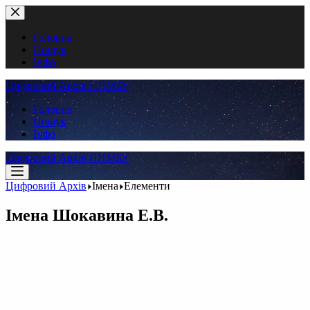
Перейти
до
вмісту
Головна
Пошук
Інфо
Цифровий Архів ННМБУ
Головна
Пошук
Інфо
Цифровий Архів ННМБУ
Цифровий Архів
Імена
Елементи
Імена
Шокавина Е.В.