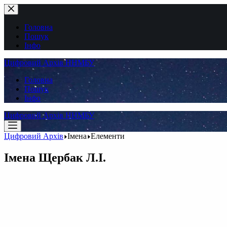
Перейти
до
вмісту
Головна
Пошук
Інфо
Цифровий Архів ННМБУ
Головна
Пошук
Інфо
Цифровий Архів ННМБУ
Цифровий Архів
Імена
Елементи
Імена
Щербак Л.І.