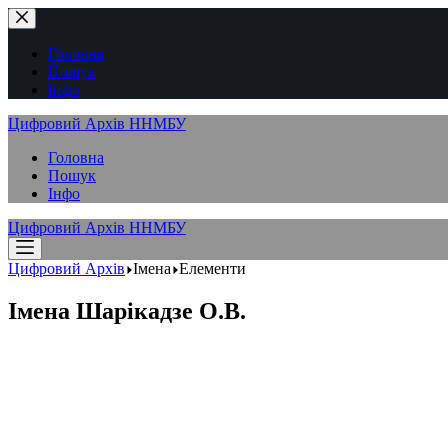
Перейти
до
вмісту
Головна
Пошук
Інфо
Цифровий Архів ННМБУ
Головна
Пошук
Інфо
Цифровий Архів ННМБУ
Цифровий Архів
Імена
Елементи
Імена
Шарікадзе О.В.