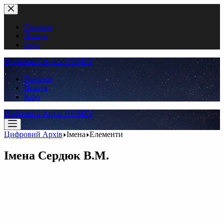
Перейти
до
вмісту
Головна
Пошук
Інфо
Цифровий Архів ННМБУ
Головна
Пошук
Інфо
Цифровий Архів ННМБУ
Цифровий Архів
Імена
Елементи
Імена
Сердюк В.М.