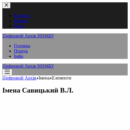
Перейти
до
вмісту
Головна
Пошук
Інфо
Цифровий Архів ННМБУ
Головна
Пошук
Інфо
Цифровий Архів ННМБУ
Цифровий Архів
Імена
Елементи
Імена
Савицький В.Л.