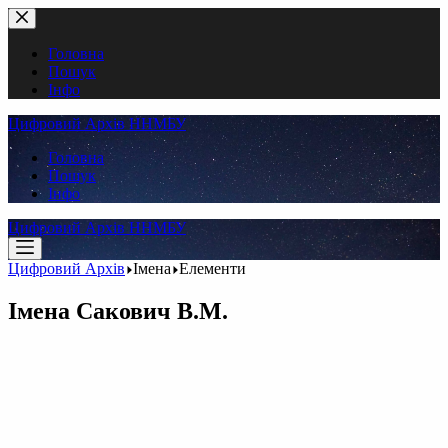
Перейти
до
вмісту
Головна
Пошук
Інфо
Цифровий Архів ННМБУ
Головна
Пошук
Інфо
Цифровий Архів ННМБУ
Цифровий Архів
Імена
Елементи
Імена
Сакович В.М.