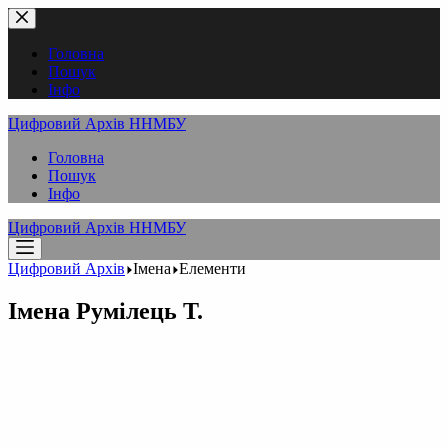
Перейти
до
вмісту
Головна
Пошук
Інфо
Цифровий Архів ННМБУ
Головна
Пошук
Інфо
Цифровий Архів ННМБУ
Цифровий Архів
Імена
Елементи
Імена
Румілець Т.