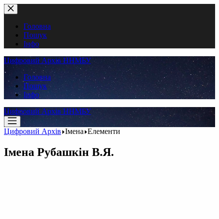
Перейти
до
вмісту
Головна
Пошук
Інфо
Цифровий Архів ННМБУ
Головна
Пошук
Інфо
Цифровий Архів ННМБУ
Цифровий Архів
Імена
Елементи
Імена
Рубашкін В.Я.