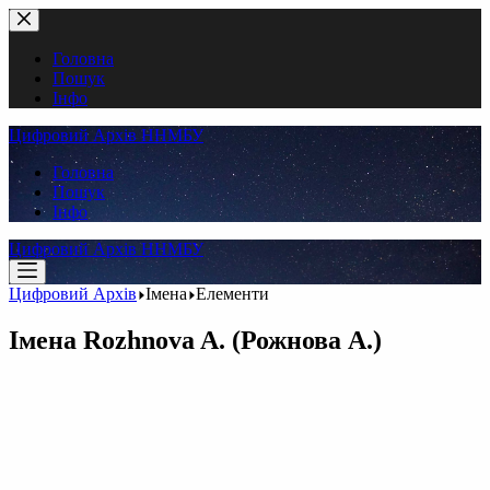
Перейти
до
вмісту
Головна
Пошук
Інфо
Цифровий Архів ННМБУ
Головна
Пошук
Інфо
Цифровий Архів ННМБУ
Цифровий Архів
Імена
Елементи
Імена
Rozhnova A. (Рожнова А.)