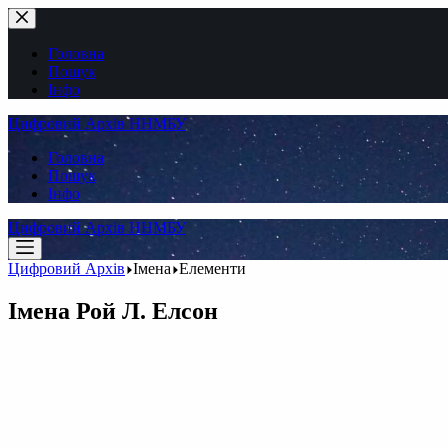
Перейти
до
вмісту
Головна
Пошук
Інфо
Цифровий Архів ННМБУ
Головна
Пошук
Інфо
Цифровий Архів ННМБУ
Цифровий Архів
Імена
Елементи
Імена
Рой Л. Елсон