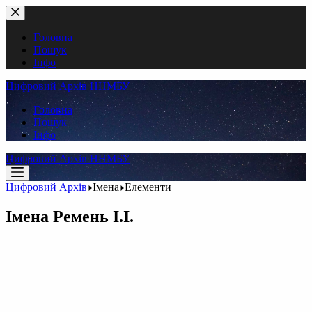
Перейти
до
вмісту
Головна
Пошук
Інфо
Цифровий Архів ННМБУ
Головна
Пошук
Інфо
Цифровий Архів ННМБУ
Цифровий Архів
Імена
Елементи
Імена
Ремень І.І.