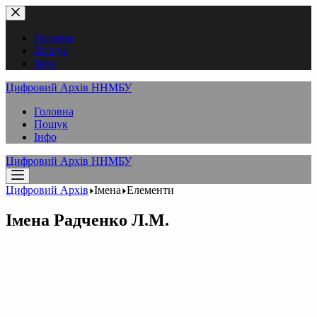
Перейти
до
вмісту
Головна
Пошук
Інфо
Цифровий Архів ННМБУ
Головна
Пошук
Інфо
Цифровий Архів ННМБУ
Цифровий Архів
Імена
Елементи
Імена
Радченко Л.М.