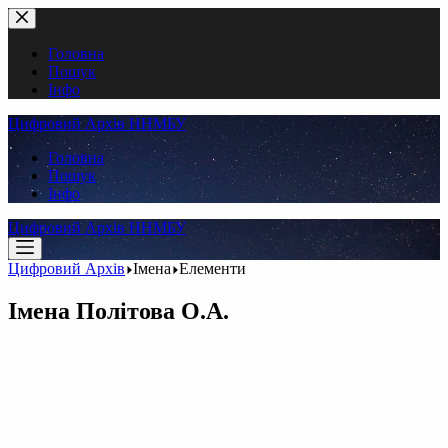
Перейти
до
вмісту
Головна
Пошук
Інфо
Цифровий Архів ННМБУ
Головна
Пошук
Інфо
Цифровий Архів ННМБУ
Цифровий Архів
Імена
Елементи
Імена
Політова О.А.