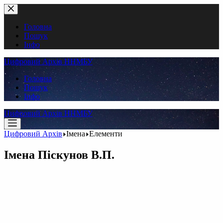
Перейти
до
вмісту
Головна
Пошук
Інфо
Цифровий Архів ННМБУ
Головна
Пошук
Інфо
Цифровий Архів ННМБУ
Цифровий Архів
Імена
Елементи
Імена
Піскунов В.П.