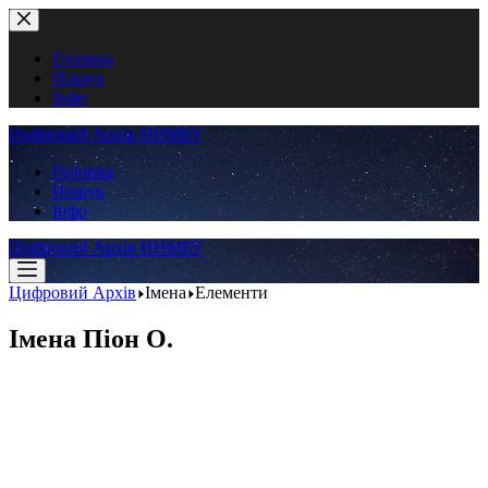
Перейти
до
вмісту
Головна
Пошук
Інфо
Цифровий Архів ННМБУ
Головна
Пошук
Інфо
Цифровий Архів ННМБУ
Цифровий Архів
Імена
Елементи
Імена
Піон О.