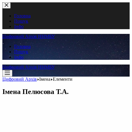
Перейти
до
вмісту
Головна
Пошук
Інфо
Цифровий Архів ННМБУ
Головна
Пошук
Інфо
Цифровий Архів ННМБУ
Цифровий Архів
Імена
Елементи
Імена
Пелюсова Т.А.