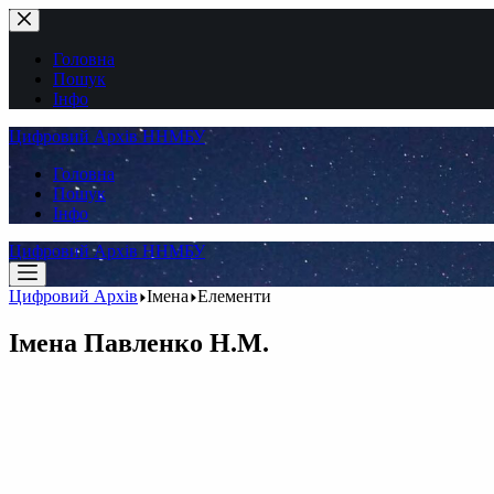
Перейти
до
вмісту
Головна
Пошук
Інфо
Цифровий Архів ННМБУ
Головна
Пошук
Інфо
Цифровий Архів ННМБУ
Цифровий Архів
Імена
Елементи
Імена
Павленко Н.М.