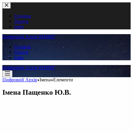
Перейти
до
вмісту
Головна
Пошук
Інфо
Цифровий Архів ННМБУ
Головна
Пошук
Інфо
Цифровий Архів ННМБУ
Цифровий Архів
Імена
Елементи
Імена
Пащенко Ю.B.