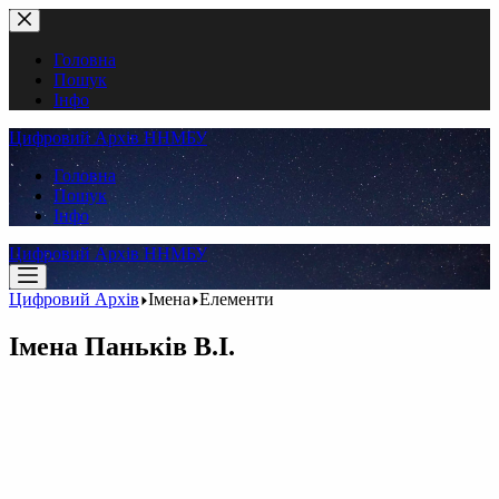
Перейти
до
вмісту
Головна
Пошук
Інфо
Цифровий Архів ННМБУ
Головна
Пошук
Інфо
Цифровий Архів ННМБУ
Цифровий Архів
Імена
Елементи
Імена
Паньків В.І.