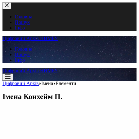
Перейти
до
вмісту
Головна
Пошук
Інфо
Цифровий Архів ННМБУ
Головна
Пошук
Інфо
Цифровий Архів ННМБУ
Цифровий Архів
Імена
Елементи
Імена
Конхейм П.