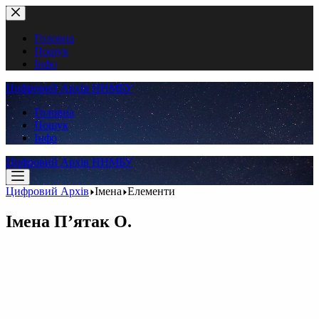
Перейти
до
вмісту
Головна
Пошук
Інфо
Цифровий Архів ННМБУ
Головна
Пошук
Інфо
Цифровий Архів ННМБУ
Цифровий Архів
Імена
Елементи
Імена
П’ятак О.