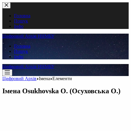
Перейти
до
вмісту
Головна
Пошук
Інфо
Цифровий Архів ННМБУ
Головна
Пошук
Інфо
Цифровий Архів ННМБУ
Цифровий Архів
Імена
Елементи
Імена
Osukhovska O. (Осуховська О.)