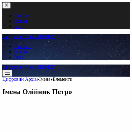
Перейти
до
вмісту
Головна
Пошук
Інфо
Цифровий Архів ННМБУ
Головна
Пошук
Інфо
Цифровий Архів ННМБУ
Цифровий Архів
Імена
Елементи
Імена
Олійник Петро