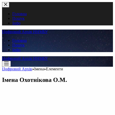
Перейти
до
вмісту
Головна
Пошук
Інфо
Цифровий Архів ННМБУ
Головна
Пошук
Інфо
Цифровий Архів ННМБУ
Цифровий Архів
Імена
Елементи
Імена
Охотнікова О.М.