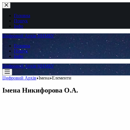
Перейти
до
вмісту
Головна
Пошук
Інфо
Цифровий Архів ННМБУ
Головна
Пошук
Інфо
Цифровий Архів ННМБУ
Цифровий Архів
Імена
Елементи
Імена
Никифорова О.А.