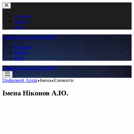
Перейти
до
вмісту
Головна
Пошук
Інфо
Цифровий Архів ННМБУ
Головна
Пошук
Інфо
Цифровий Архів ННМБУ
Цифровий Архів
Імена
Елементи
Імена
Ніконов А.Ю.