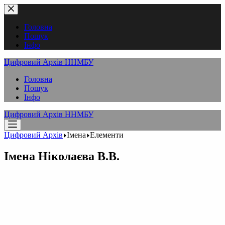
Перейти
до
вмісту
Головна
Пошук
Інфо
Цифровий Архів ННМБУ
Головна
Пошук
Інфо
Цифровий Архів ННМБУ
Цифровий Архів
Імена
Елементи
Імена
Ніколаєва В.В.