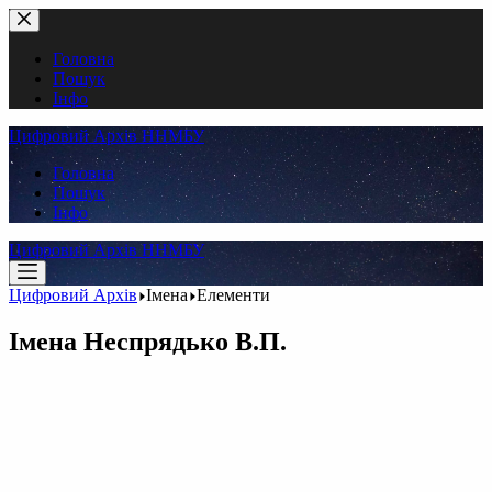
Перейти
до
вмісту
Головна
Пошук
Інфо
Цифровий Архів ННМБУ
Головна
Пошук
Інфо
Цифровий Архів ННМБУ
Цифровий Архів
Імена
Елементи
Імена
Неспрядько В.П.