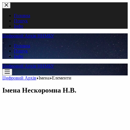
Перейти
до
вмісту
Головна
Пошук
Інфо
Цифровий Архів ННМБУ
Головна
Пошук
Інфо
Цифровий Архів ННМБУ
Цифровий Архів
Імена
Елементи
Імена
Нескоромна Н.В.