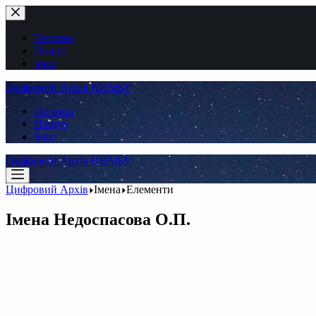
Перейти
до
вмісту
Головна
Пошук
Інфо
Цифровий Архів ННМБУ
Головна
Пошук
Інфо
Цифровий Архів ННМБУ
Цифровий Архів
Імена
Елементи
Імена
Недоспасова О.П.