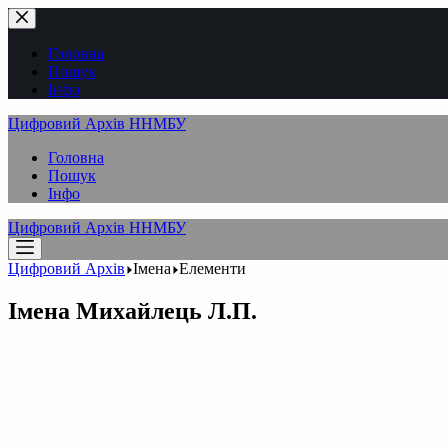
Перейти
до
вмісту
Головна
Пошук
Інфо
Цифровий Архів ННМБУ
Головна
Пошук
Інфо
Цифровий Архів ННМБУ
Цифровий Архів
Імена
Елементи
Імена
Михайлець Л.П.