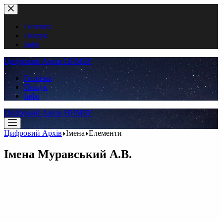
Перейти
до
вмісту
Головна
Пошук
Інфо
Цифровий Архів ННМБУ
Головна
Пошук
Інфо
Цифровий Архів ННМБУ
Цифровий Архів
Імена
Елементи
Імена
Муравський А.В.