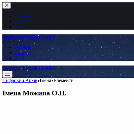
Перейти
до
вмісту
Головна
Пошук
Інфо
Цифровий Архів ННМБУ
Головна
Пошук
Інфо
Цифровий Архів ННМБУ
Цифровий Архів
Імена
Елементи
Імена
Можина О.Н.