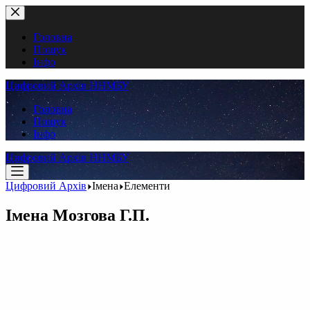
Перейти
до
вмісту
Головна
Пошук
Інфо
Цифровий Архів ННМБУ
Головна
Пошук
Інфо
Цифровий Архів ННМБУ
Цифровий Архів
Імена
Елементи
Імена
Мозгова Г.П.