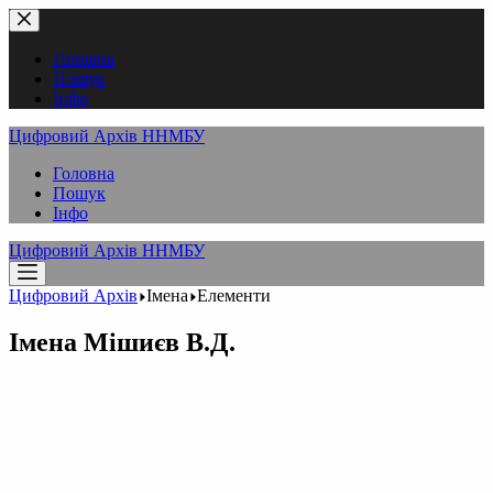
Перейти
до
вмісту
Головна
Пошук
Інфо
Цифровий Архів ННМБУ
Головна
Пошук
Інфо
Цифровий Архів ННМБУ
Цифровий Архів
Імена
Елементи
Імена
Мішиєв В.Д.