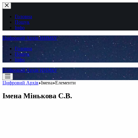
Перейти
до
вмісту
Головна
Пошук
Інфо
Цифровий Архів ННМБУ
Головна
Пошук
Інфо
Цифровий Архів ННМБУ
Цифровий Архів
Імена
Елементи
Імена
Мінькова С.В.