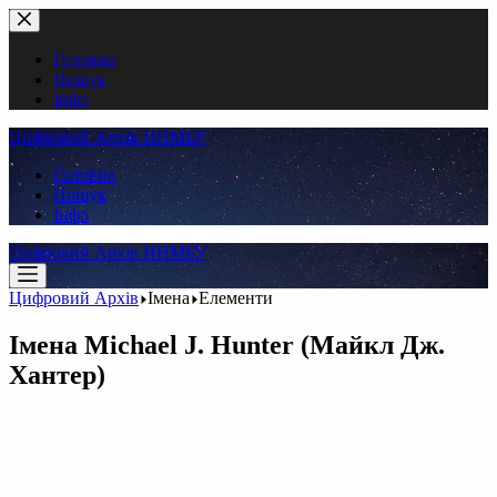
Перейти
до
вмісту
Головна
Пошук
Інфо
Цифровий Архів ННМБУ
Головна
Пошук
Інфо
Цифровий Архів ННМБУ
Цифровий Архів
Імена
Елементи
Імена
Michael J. Hunter (Майкл Дж.
Хантер)